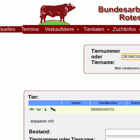
tuelles
Termine
Verkaufstiere
Tierdaten
Zuchtinfos
Tiernummer
oder
Tiername:
Bitte mindestens
Tier:
Name
Herdbuchnr.
Sonst
DE0663183731
anpaaren mit
Bestand:
Tiernummer oder Tiername: