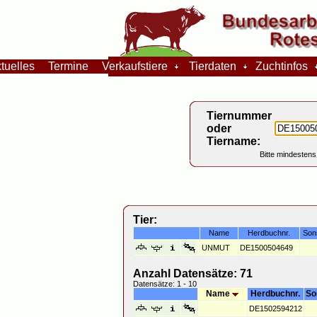
tuelles
Termine
Verkaufstiere
Tierdaten
Zuchtinfos
Tiernummer
oder
Tiername:
Bitte mindestens
Tier:
Name
Herdbuchnr.
Son
UNMUT
DE1500504649
Anzahl Datensätze: 71
Datensätze: 1 - 10
Name
Herdbuchnr.
So
DE1502594212