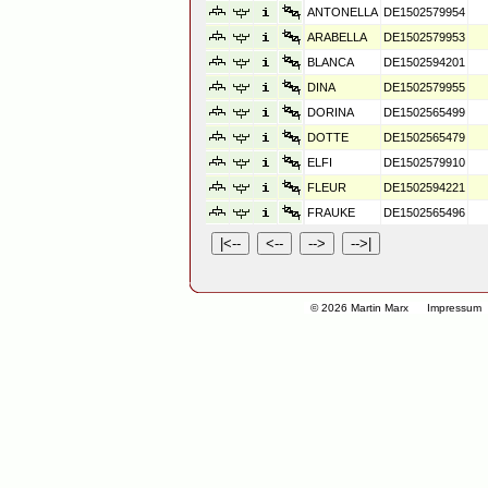
ANTONELLA
DE1502579954
ARABELLA
DE1502579953
BLANCA
DE1502594201
DINA
DE1502579955
DORINA
DE1502565499
DOTTE
DE1502565479
ELFI
DE1502579910
FLEUR
DE1502594221
FRAUKE
DE1502565496
© 2026 Martin Marx
Impressum