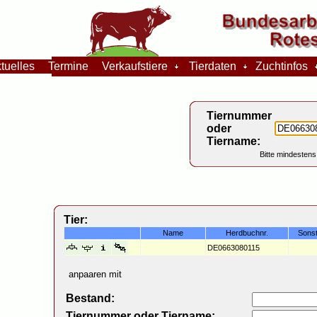
tuelles
Termine
Verkaufstiere
Tierdaten
Zuchtinfos
Tiernummer
oder
Tiername:
Bitte mindestens
Tier:
Name
Herdbuchnr.
Sons
DE0663080115
anpaaren mit
Bestand:
Tiernummer oder Tiername: