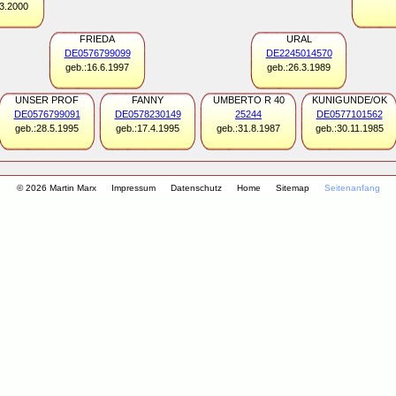
.3.2000
FRIEDA
URAL
DE0576799099
DE2245014570
geb.:16.6.1997
geb.:26.3.1989
UNSER PROF
FANNY
UMBERTO R 40
KUNIGUNDE/OK
DE0576799091
DE0578230149
25244
DE0577101562
geb.:28.5.1995
geb.:17.4.1995
geb.:31.8.1987
geb.:30.11.1985
© 2026 Martin Marx
Impressum
Datenschutz
Home
Sitemap
Seitenanfang