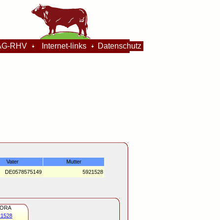
G-RHV
Internet-links
Datenschutz
Vater
Mutter
DE0578575149
5921528
LORA
21528