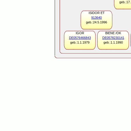
geb.:17
ISIDOR ET
913640
geb.:24.5.1996
IGOR
BIENE /OK
DE0576466843
DE0578230141
geb.:1.1.1979
geb.:1.1.1990