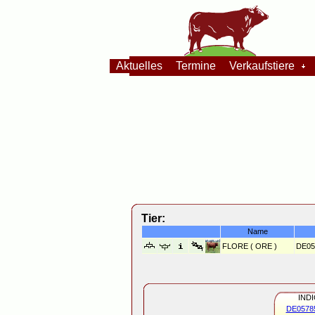
Aktuelles
Termine
Verkaufstiere
Tier:
Name
FLORE ( ORE )
DE05
IND
DE0578