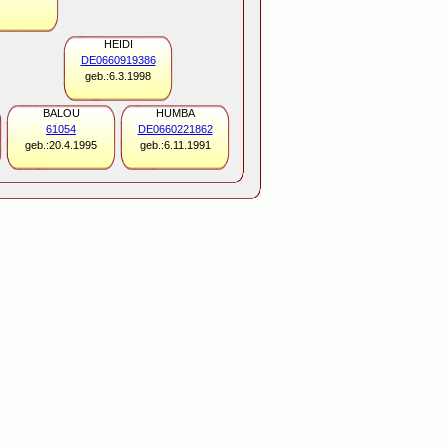
HEIDI
DE0660919386
geb.:6.3.1998
BALOU
HUMBA
61054
DE0660221862
geb.:20.4.1995
geb.:6.11.1991