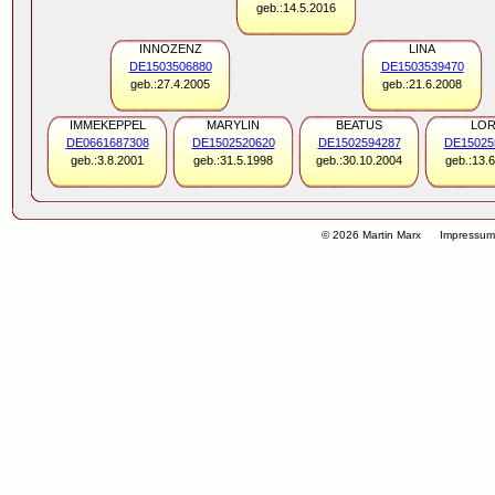
geb.:14.5.2016
INNOZENZ
LINA
DE1503506880
DE1503539470
geb.:27.4.2005
geb.:21.6.2008
IMMEKEPPEL
MARYLIN
BEATUS
LOR
DE0661687308
DE1502520620
DE1502594287
DE15025
geb.:3.8.2001
geb.:31.5.1998
geb.:30.10.2004
geb.:13.
© 2026 Martin Marx
Impressu