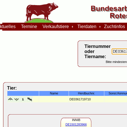
tuelles
Termine
Verkaufstiere
Tierdaten
Zuchtinfo
Tiernummer
oder
Tiername:
Bitte mindesten
Tier:
Name
Herdbuchnr.
Sonst.Kennu
DE0361719710
INNIB
DE1501283966