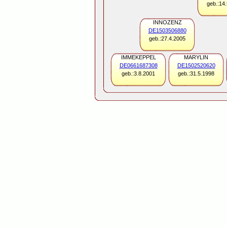
geb.:14
INNOZENZ
DE1503506880
geb.:27.4.2005
IMMEKEPPEL
MARYLIN
DE0661687308
DE1502520620
geb.:3.8.2001
geb.:31.5.1998