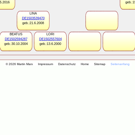
.5.2016
geb.:1
LINA
DE1503539470
geb.:21.6.2008
BEATUS
LORI
DE1502594287
DE1502557604
geb.:30.10.2004
geb.:13.6.2000
© 2026 Martin Marx
Impressum
Datenschutz
Home
Sitemap
Seitenanfang