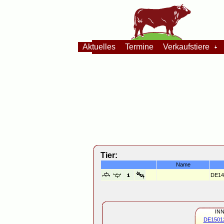
Aktuelles
Termine
Verkaufstiere
Tier:
Name
DE14
INN
DE1501