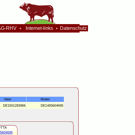
G-RHV
Internet-links
Datenschutz
Vater
Mutter
DE1501283966
DE1405604695
OTTA
5604695