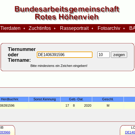
Tierdaten
Zuchtinfos
Rasseportrait
Fotoarchiv
BA
Tiernummer
oder
Tiername:
Bitte mindestens ein Zeichen eingeben!
Herdbuchnr.
Sonst.Kennung
Geb.-Dat.
Geschl.
06391596
17
8
2020
M
IB
L
283966
DE140