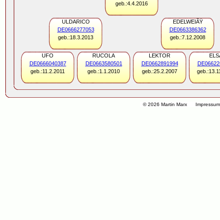
geb.:4.4.2016
ULDARICO
EDELWEIÃŸ
DE0666277053
DE0663386362
geb.:18.3.2013
geb.:7.12.2008
UFO
RUCOLA
LEKTOR
ELS
DE0666040387
DE0663580501
DE0662891994
DE06622
geb.:11.2.2011
geb.:1.1.2010
geb.:25.2.2007
geb.:13.1
© 2026 Martin Marx
Impressu