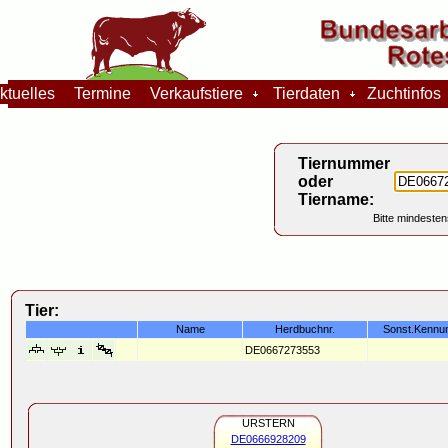
tuelles
Termine
Verkaufstiere
Tierdaten
Zuchtinfo
Tiernummer
oder
Tiername:
Bitte mindesten
Tier:
Name
Herdbuchnr.
Sonst.Kennu
DE0667273553
URSTERN
DE0666928209