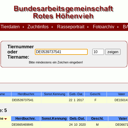
Tierdaten
Zuchtinfos
Rasseportrait
Fotoarchiv
BA
Tiernummer
oder
Tiername:
Bitte mindestens ein Zeichen eingeben!
ame
Herdbuchnr.
Sonst.Kennung
Geb.-Dat.
Geschl.
Vater
DE0539737541
22
1
2017
F
DE15014
: 5
me
Herdbuchnr.
Sonst.Kennung
Geb.-Dat.
Geschl.
Vater
DE0665469845
24
10
2020
M
DE06671