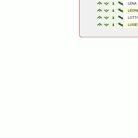
LENA
LEONI
LOTTI
LUISE