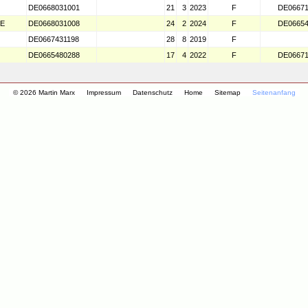
DE0668031001
21
3
2023
F
DE06671
E
DE0668031008
24
2
2024
F
DE06654
DE0667431198
28
8
2019
F
DE0665480288
17
4
2022
F
DE06671
© 2026 Martin Marx
Impressum
Datenschutz
Home
Sitemap
Seitenanfang