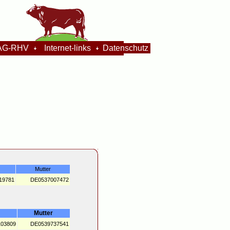
G-RHV
Internet-links
Datenschutz
Mutter
19781
DE0537007472
Mutter
03809
DE0539737541