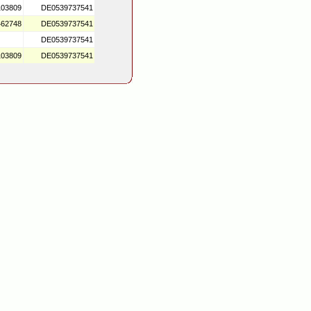
03809
DE0539737541
62748
DE0539737541
DE0539737541
03809
DE0539737541