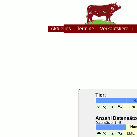
Aktuelles
Termine
Verkaufstiere
Tier:
N
LENI
Anzahl Datensätze
Datensätze: 1 - 5
Na
EMIL