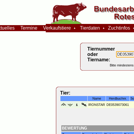
tuelles
Termine
Verkaufstiere
Tierdaten
Zuchtinfos
Tiernummer
oder
Tiername:
Bitte mindestens
Tier:
Name
Herdbuchnr.
So
IRONSTAR
DE0539073061
BEWERTUNG