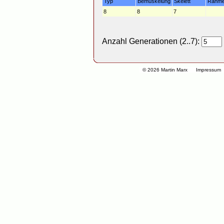
Typ
Bemuskelung
Skelett
Rahm
8
8
7
Anzahl Generationen (2..7):
© 2026 Martin Marx
Impressum