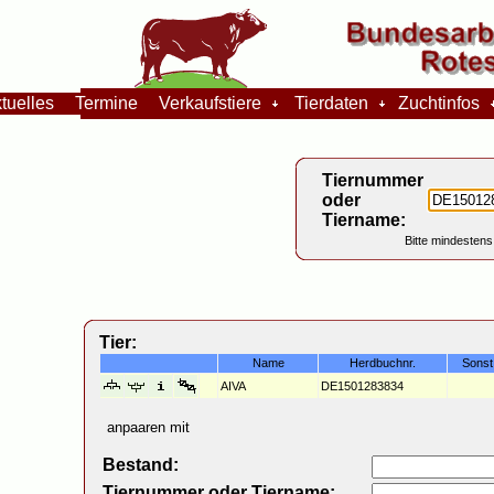
tuelles
Termine
Verkaufstiere
Tierdaten
Zuchtinfos
Tiernummer
oder
Tiername:
Bitte mindestens
Tier:
Name
Herdbuchnr.
Sonst
AIVA
DE1501283834
anpaaren mit
Bestand:
Tiernummer oder Tiername: