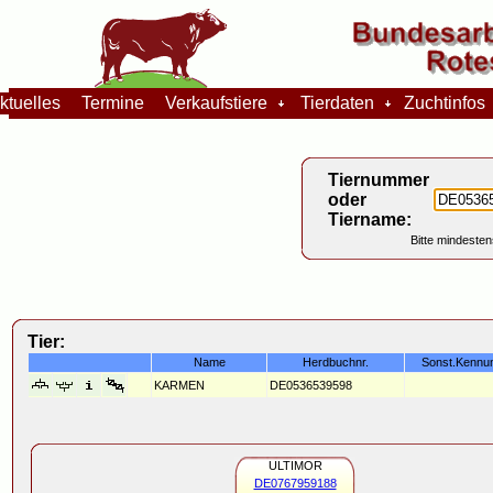
tuelles
Termine
Verkaufstiere
Tierdaten
Zuchtinfo
Tiernummer
oder
Tiername:
Bitte mindesten
Tier:
Name
Herdbuchnr.
Sonst.Kennu
KARMEN
DE0536539598
ULTIMOR
DE0767959188