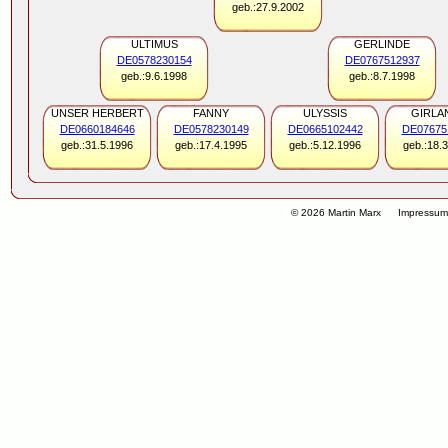
geb.:27.9.2002
ULTIMUS
GERLINDE
DE0578230154
DE0767512937
geb.:9.6.1998
geb.:8.7.1998
UNSER HERBERT
FANNY
ULYSSIS
GIRLA
DE0660184646
DE0578230149
DE0665102442
DE07675
geb.:31.5.1996
geb.:17.4.1995
geb.:5.12.1996
geb.:18.
© 2026 Martin Marx
Impressu