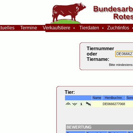
tuelles
Termine
Verkaufstiere
Tierdaten
Zuchtinfos
Tiernummer
oder
Tiername:
Bitte mindestens
Tier:
Name
Herdbuchnr.
Son
DE0666277068
BEWERTUNG