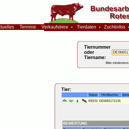
tuelles
Termine
Verkaufstiere
Tierdaten
Zuchtinfos
Tiernummer
oder
Tiername:
Bitte mindestens
Tier:
Name
Herdbuchnr.
Sons
REESI
DE0665172135
BEWERTUNG