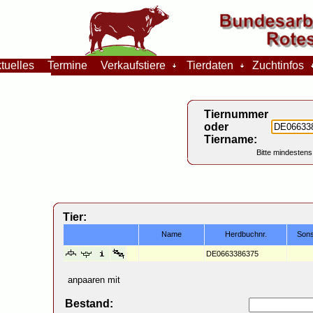
tuelles
Termine
Verkaufstiere
Tierdaten
Zuchtinfos
Tiernummer
oder
Tiername:
Bitte mindestens
Tier:
Name
Herdbuchnr.
Sons
DE0663386375
anpaaren mit
Bestand: