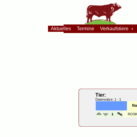
Aktuelles
Termine
Verkaufstiere
Tier:
Datensätze: 1 - 1
N
ROS