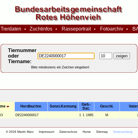
Tierdaten
Zuchtinfos
Rasseportrait
Fotoarchiv
BA
Tiernummer
oder
Tiername:
Bitte mindestens ein Zeichen eingeben!
Geb.-
ame
Herdbuchnr.
Sonst.Kennung
Geschl.
Vater
Dat.
KO
DE2240000017
1
1
1985
M
© 2026 Martin Marx
Impressum
Datenschutz
Home
Sitemap
Seitenanfang