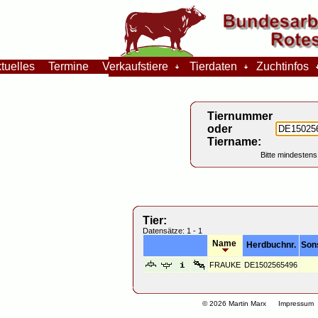
tuelles
Termine
Verkaufstiere
Tierdaten
Zuchtinfos
Tiernummer
oder
Tiername:
Bitte mindestens
Tier:
Datensätze: 1 - 1
Name
Herdbuchnr.
Son
FRAUKE
DE1502565496
© 2026 Martin Marx
Impressum