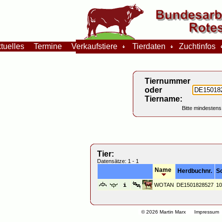
tuelles
Termine
Verkaufstiere
Tierdaten
Zuchtinfos
Tiernummer
oder
Tiername:
Bitte mindestens
Tier:
Datensätze: 1 - 1
Name
Herdbuchnr.
S
WOTAN
DE1501828527
10
© 2026 Martin Marx
Impressum