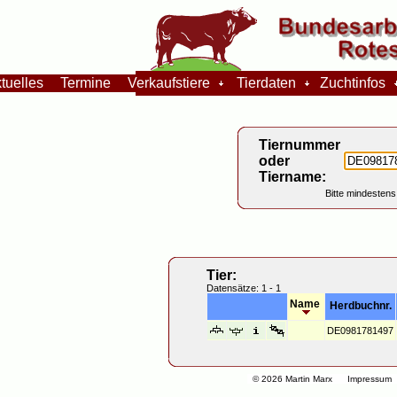
tuelles
Termine
Verkaufstiere
Tierdaten
Zuchtinfos
Tiernummer
oder
Tiername:
Bitte mindestens
Tier:
Datensätze: 1 - 1
Name
Herdbuchnr.
DE0981781497
© 2026 Martin Marx
Impressum