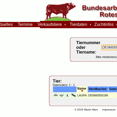
tuelles
Termine
Verkaufstiere
Tierdaten
Zuchtinfos
Tiernummer
oder
Tiername:
Bitte mindestens
Tier:
Datensätze: 1 - 1
Name
Herdbuchnr.
Sons
LAURA
DE0660555189
© 2026 Martin Marx
Impressum