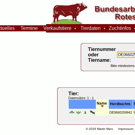
tuelles
Termine
Verkaufstiere
Tierdaten
Zuchtinfos
Tiernummer
oder
Tiername:
Bitte mindestens
Tier:
Datensätze: 1 - 1
Name
Herdbuchnr.
DE0660259942
© 2026 Martin Marx
Impressum