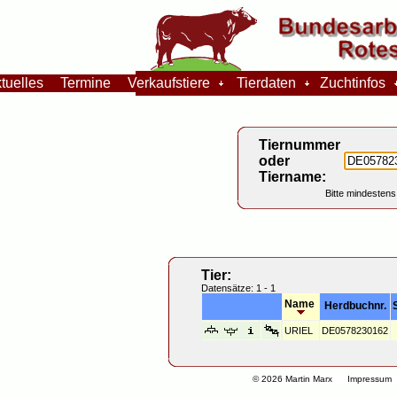
tuelles
Termine
Verkaufstiere
Tierdaten
Zuchtinfos
Tiernummer
oder
Tiername:
Bitte mindestens
Tier:
Datensätze: 1 - 1
Name
Herdbuchnr.
URIEL
DE0578230162
© 2026 Martin Marx
Impressum