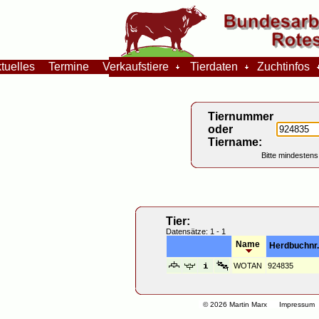
tuelles
Termine
Verkaufstiere
Tierdaten
Zuchtinfos
Tiernummer
oder
Tiername:
Bitte mindestens
Tier:
Datensätze: 1 - 1
Name
Herdbuchnr.
WOTAN
924835
© 2026 Martin Marx
Impressum