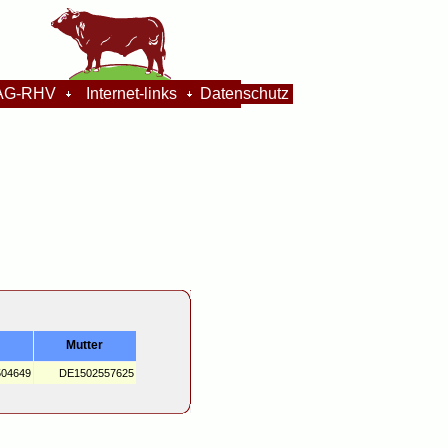
G-RHV
Internet-links
Datenschutz
Mutter
04649
DE1502557625