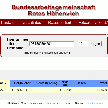
Tierdaten
Zuchtinfos
Rasseportrait
Fotoarchiv
BA
Tiernummer
oder
Tiername:
Bitte mindestens ein Zeichen eingeben!
Geb.-
me
Herdbuchnr.
Sonst.Kennung
Geschl.
Vater
Dat.
CA
DE1502594201
16
9
2003
F
DE15005
© 2026 Martin Marx
Impressum
Datenschutz
Home
Sitemap
Seitenanfang