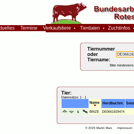
tuelles
Termine
Verkaufstiere
Tierdaten
Zuchtinfos
Tiernummer
oder
Tiername:
Bitte mindestens
Tier:
Datensätze: 1 - 1
Name
Herdbuchnr.
Sons
BINZE
DE0661929474
© 2026 Martin Marx
Impressum