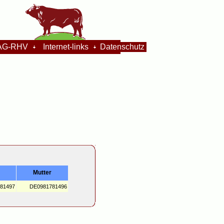
G-RHV
Internet-links
Datenschutz
Mutter
81497
DE0981781496