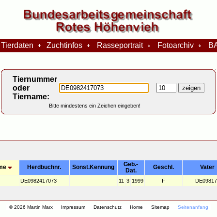
Tierdaten
Zuchtinfos
Rasseportrait
Fotoarchiv
BA
Tiernummer
oder
Tiername:
Bitte mindestens ein Zeichen eingeben!
Geb.-
me
Herdbuchnr.
Sonst.Kennung
Geschl.
Vater
Dat.
DE0982417073
11
3
1999
F
DE09817
© 2026 Martin Marx
Impressum
Datenschutz
Home
Sitemap
Seitenanfang