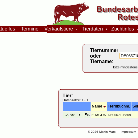
tuelles
Termine
Verkaufstiere
Tierdaten
Zuchtinfos
Tiernummer
oder
Tiername:
Bitte mindestens
Tier:
Datensätze: 1 - 1
Name
Herdbuchnr.
So
ERAGON
DE0667103809
© 2026 Martin Marx
Impressum