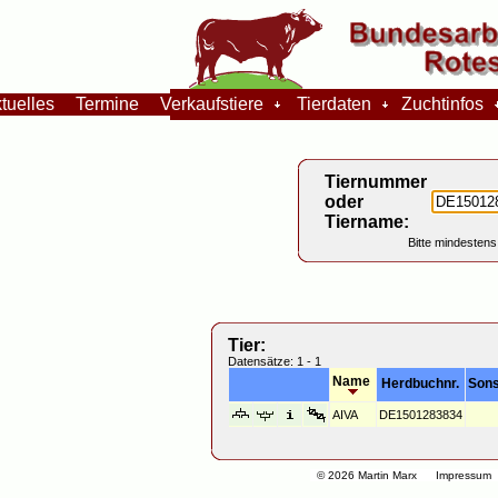
tuelles
Termine
Verkaufstiere
Tierdaten
Zuchtinfos
Tiernummer
oder
Tiername:
Bitte mindestens
Tier:
Datensätze: 1 - 1
Name
Herdbuchnr.
Sons
AIVA
DE1501283834
© 2026 Martin Marx
Impressum