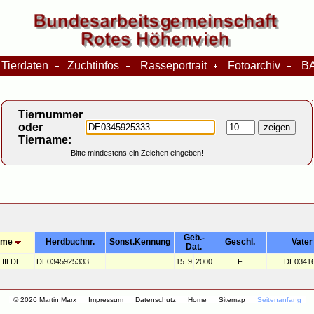
Tierdaten
Zuchtinfos
Rasseportrait
Fotoarchiv
BA
Tiernummer
oder
Tiername:
Bitte mindestens ein Zeichen eingeben!
Geb.-
ame
Herdbuchnr.
Sonst.Kennung
Geschl.
Vater
Dat.
HILDE
DE0345925333
15
9
2000
F
DE0341
© 2026 Martin Marx
Impressum
Datenschutz
Home
Sitemap
Seitenanfang