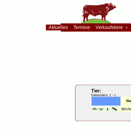
Aktuelles
Termine
Verkaufstiere
Tier:
Datensätze: 1 - 1
N
BRUN