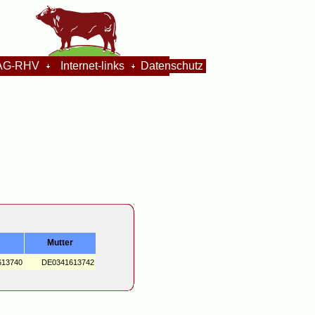
G-RHV
Internet-links
Datenschutz
Mutter
613740
DE0341613742