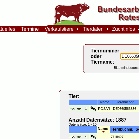
tuelles
Termine
Verkaufstiere
Tierdaten
Zuchtinfos
Tiernummer
oder
Tiername:
Bitte mindestens
Tier:
Name
Herdbuchnr.
ROSAR
DE0660583836
Anzahl Datensätze: 1887
Datensätze: 1 - 10
Name
Herdbuchnr.
S
7118427