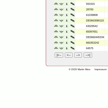
591915
28700
61039808
DE0663080115
63029542
65097651
DE0660445334
660353242
64575
© 2026 Martin Marx
Impressum