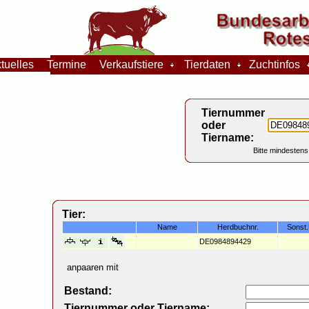
tuelles
Termine
Verkaufstiere
Tierdaten
Zuchtinfos
Tiernummer
oder
Tiername:
Bitte mindestens
Tier:
Name
Herdbuchnr.
Sonst
DE0984894429
anpaaren mit
Bestand:
Tiernummer oder Tiername: