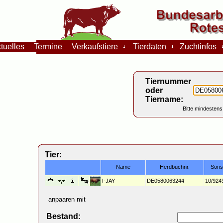
tuelles
Termine
Verkaufstiere
Tierdaten
Zuchtinfos
Tiernummer
oder
Tiername:
Bitte mindestens
Tier:
Name
Herdbuchnr.
Sons
I-JAY
DE0580063244
10/924
anpaaren mit
Bestand: