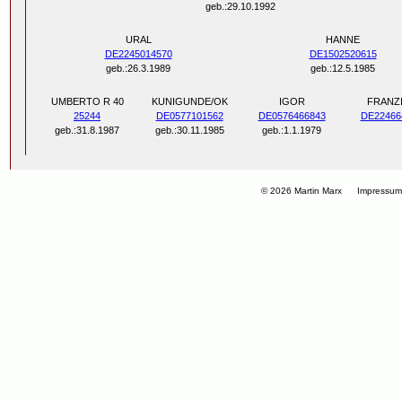
geb.:29.10.1992
URAL
HANNE
DE2245014570
DE1502520615
geb.:26.3.1989
geb.:12.5.1985
UMBERTO R 40
KUNIGUNDE/OK
IGOR
FRANZ
25244
DE0577101562
DE0576466843
DE22466
geb.:31.8.1987
geb.:30.11.1985
geb.:1.1.1979
© 2026 Martin Marx
Impressu