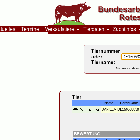
tuelles
Termine
Verkaufstiere
Tierdaten
Zuchtinfos
Tiernummer
oder
Tiername:
Bitte mindestens
Tier:
Name
Herdbuchnr.
DANIELA
DE150533839
BEWERTUNG