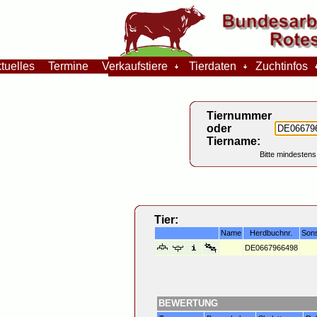
tuelles
Termine
Verkaufstiere
Tierdaten
Zuchtinfos
Tiernummer
oder
Tiername:
Bitte mindestens
Tier:
Name
Herdbuchnr.
Son
DE0667966498
BEWERTUNG