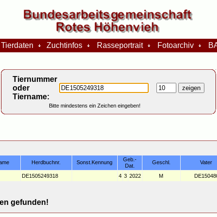
Tierdaten
Zuchtinfos
Rasseportrait
Fotoarchiv
BA
Tiernummer
oder
Tiername:
Bitte mindestens ein Zeichen eingeben!
Geb.-
ame
Herdbuchnr.
Sonst.Kennung
Geschl.
Vater
Dat.
DE1505249318
4
3
2022
M
DE15048
n gefunden!