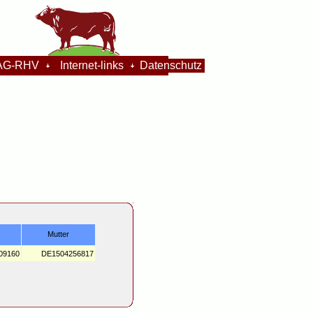
G-RHV
Internet-links
Datenschutz
Mutter
09160
DE1504256817