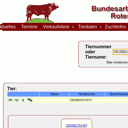
tuelles
Termine
Verkaufstiere
Tierdaten
Zuchtinfo
Tiernummer
oder
Tiername:
Bitte mindesten
Tier:
Name
Herdbuchnr.
Sonst.Kennu
DE0982417073
DE0981781497