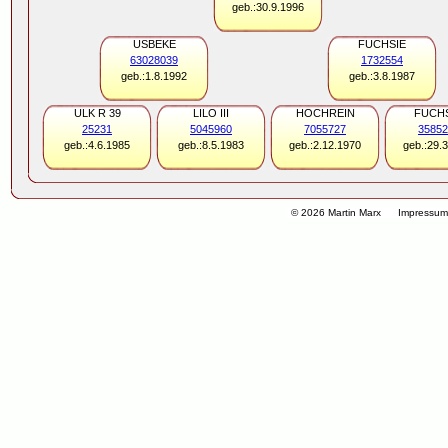
geb.:30.9.1996
USBEKE
FUCHSIE
63028039
1732554
geb.:1.8.1992
geb.:3.8.1987
ULK R 39
LILO III
HOCHREIN
FUCHS
25231
5045960
7055727
35852
geb.:4.6.1985
geb.:8.5.1983
geb.:2.12.1970
geb.:29.
© 2026 Martin Marx
Impressu