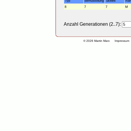
Typ
Bemuskelung
Skelett
Ra
8
7
7
M
Anzahl Generationen (2..7):
© 2026 Martin Marx
Impressum