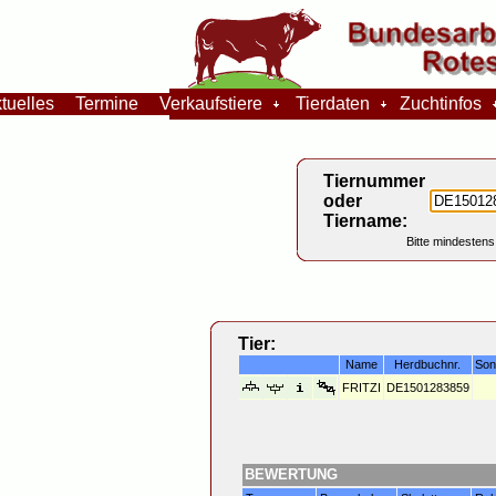
tuelles
Termine
Verkaufstiere
Tierdaten
Zuchtinfos
Tiernummer
oder
Tiername:
Bitte mindestens
Tier:
Name
Herdbuchnr.
Son
FRITZI
DE1501283859
BEWERTUNG