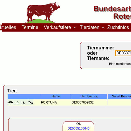
tuelles
Termine
Verkaufstiere
Tierdaten
Zuchtinfo
Tiernummer
oder
Tiername:
Bitte mindesten
Tier:
Name
Herdbuchnr.
Sonst.Kennu
FORTUNA
DE0537609832
IQU
DE0535188643