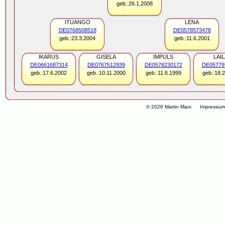
geb.:26.1.2008
ITUANGO
LENA
DE0768508518
DE0578573478
geb.:23.3.2004
geb.:11.6.2001
IKARUS
GISELA
IMPULS
LAIL
DE0661687314
DE0767512939
DE0578230172
DE05779
geb.:17.6.2002
geb.:10.11.2000
geb.:11.6.1999
geb.:18.
© 2026 Martin Marx
Impressu