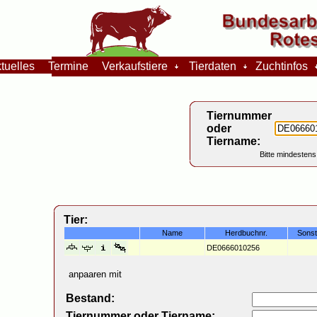
tuelles
Termine
Verkaufstiere
Tierdaten
Zuchtinfos
Tiernummer
oder
Tiername:
Bitte mindestens
Tier:
Name
Herdbuchnr.
Sons
DE0666010256
anpaaren mit
Bestand:
Tiernummer oder Tiername: