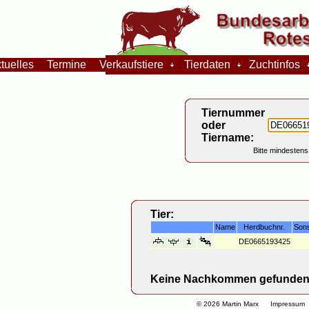
tuelles
Termine
Verkaufstiere
Tierdaten
Zuchtinfos
Tiernummer
oder
Tiername:
Bitte mindestens
Tier:
Name
Herdbuchnr.
Son
DE0665193425
Keine Nachkommen gefunden
© 2026 Martin Marx
Impressum