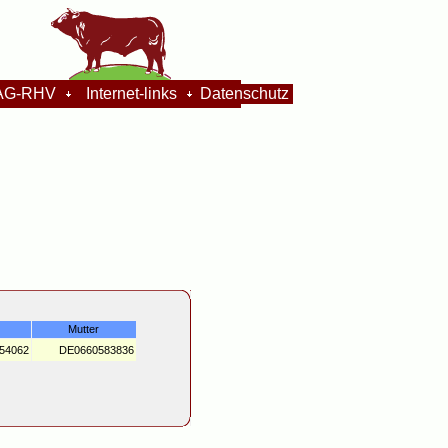
G-RHV
Internet-links
Datenschutz
Mutter
54062
DE0660583836