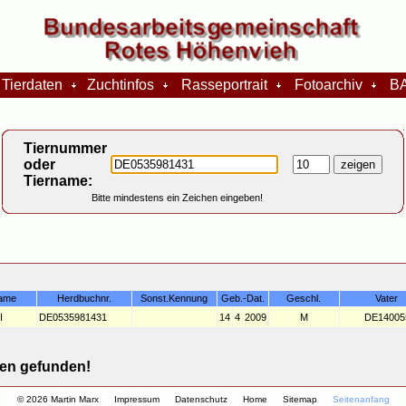
Tierdaten
Zuchtinfos
Rasseportrait
Fotoarchiv
BA
Tiernummer
oder
Tiername:
Bitte mindestens ein Zeichen eingeben!
ame
Herdbuchnr.
Sonst.Kennung
Geb.-Dat.
Geschl.
Vater
I
DE0535981431
14
4
2009
M
DE14005
n gefunden!
© 2026 Martin Marx
Impressum
Datenschutz
Home
Sitemap
Seitenanfang