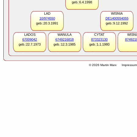
geb.:6.4.1998
LAD
WISNIA
10/974550
DE1400554055
geb.:20.3.1991
geb.:9.12.1992
LADOS
WANULA
CYTAT
WISNI
67009042
6749216818
873323130
874921
geb.:22.7.1973
geb.:12.3.1985
geb.:1.1.1980
© 2026 Martin Marx
Impressu