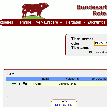
tuelles
Termine
Verkaufstiere
Tierdaten
Zuchtinfo
Tiernummer
oder
Tiername:
Bitte mindesten
Tier:
Name
Herdbuchnr.
Sonst.Kennu
ROBBI
DE0535981431
LACY
DE1400554062