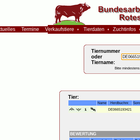
tuelles
Termine
Verkaufstiere
Tierdaten
Zuchtinfos
Tiernummer
oder
Tiername:
Bitte mindestens
Tier:
Name
Herdbuchnr.
Son
DE0665193421
BEWERTUNG