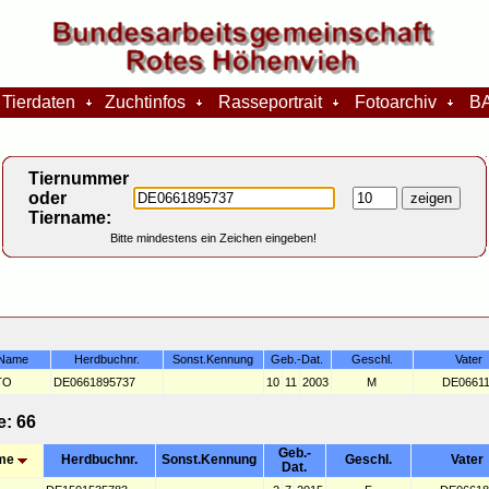
Tierdaten
Zuchtinfos
Rasseportrait
Fotoarchiv
BA
Tiernummer
oder
Tiername:
Bitte mindestens ein Zeichen eingeben!
Name
Herdbuchnr.
Sonst.Kennung
Geb.-Dat.
Geschl.
Vater
TO
DE0661895737
10
11
2003
M
DE06611
e: 66
Geb.-
me
Herdbuchnr.
Sonst.Kennung
Geschl.
Vater
Dat.