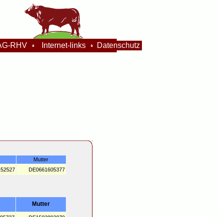
G-RHV
Internet-links
Datenschutz
Mutter
52527
DE0661605377
Mutter