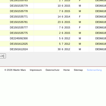
DE1501535783
2
7
2015
F
DE06618
DE1501535779
10
6
2015
M
DE06618
DE1501535778
7
6
2015
M
DE06618
DE1501535771
14
6
2014
F
DE06618
DE1501535781
23
6
2015
M
DE06618
DE1501535777
7
6
2015
F
DE06618
DE1501535775
2
6
2015
M
DE06618
DE2245092300
5
6
2012
M
DE06618
DE1501612025
5
7
2012
M
DE06618
DE1501612024
30
6
2012
M
DE06618
© 2026 Martin Marx
Impressum
Datenschutz
Home
Sitemap
Seitenanfang